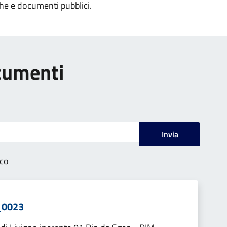
che e documenti pubblici.
ocumenti
Invia
ico
_0023