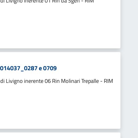
i Livigno inerente 01 Rin da Sgen - RIM
 03014037_0287 e 0709
 Livigno inerente 06 Rin Molinari Trepalle - RIM