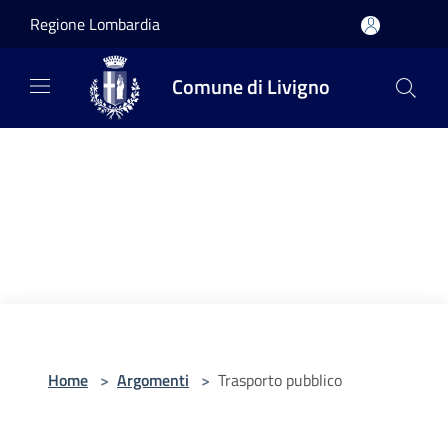
Salta al contenuto principale
Regione Lombardia
Comune di Livigno
Home
>
Argomenti
>
Trasporto pubblico