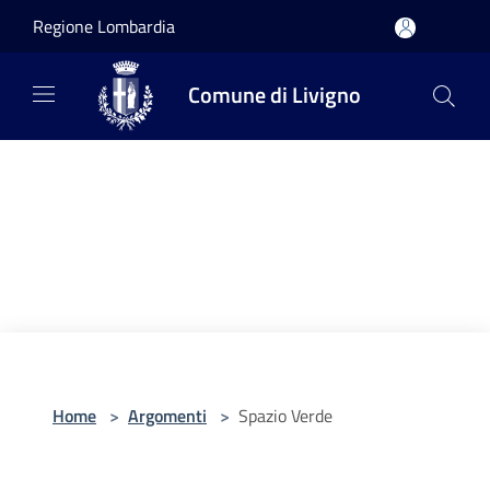
Salta al contenuto principale
Regione Lombardia
Comune di Livigno
Home
>
Argomenti
>
Spazio Verde