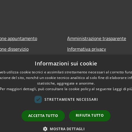
ione appuntamento
Amministrazione trasparente
one disservizio
Informativa privacy
FAQ
Note legali
Informazioni sui cookie
 assistenza
Dichiarazione di accessibilità
web utilizza cookie tecnici e assimilati strettamente necessari al corretto fu
azione del sito, nonché un cookie tecnico analitico al solo fine di elaborare i
Whistleblowing - segnalazione ill
statistiche, aggregate e anonime.
Per maggiori dettagli, può consultare la cookie policy al seguente
Leggi di pi
STRETTAMENTE NECESSARI
RIFIUTA TUTTO
ACCETTA TUTTO
l sito
Copyright © 2026 • Comune 
MOSTRA DETTAGLI