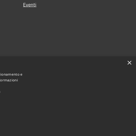
Eventi
×
nzionamento e
nformazioni
eciti
ù
Municipium
Accesso redazione
di Livigno • Powered by
•