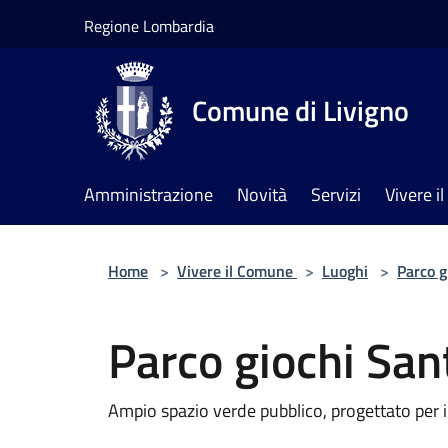
Salta al contenuto principale
Regione Lombardia
Comune di Livigno
Amministrazione
Novità
Servizi
Vivere 
Home
>
Vivere il Comune
>
Luoghi
>
Parco g
Parco giochi San
Ampio spazio verde pubblico, progettato per il 