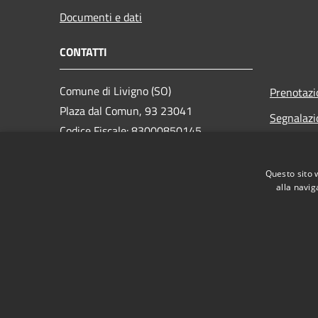
Documenti e dati
CONTATTI
Comune di Livigno (SO)
Prenotaz
Plaza dal Comun, 93 23041
Segnalazi
Codice Fiscale: 83000850145
Leggi le 
Partita IVA: 83000850145
Richiesta
Questo sito 
alla navig
Webmail
PEC:
comune.livigno@legalmail.it
Centralino Unico: +39 0342 991111
RSS
Accessibilità
Privacy
Cookie
Mappa de