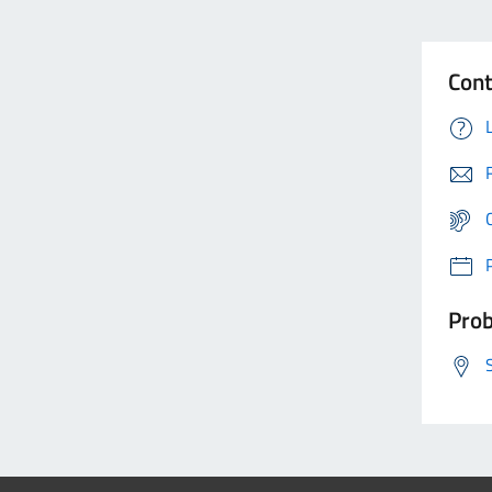
Cont
Prob